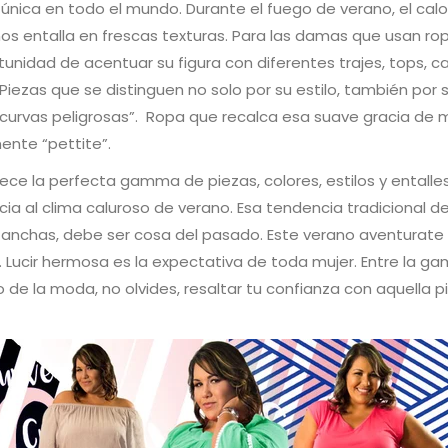
nica en todo el mundo. Durante el fuego de verano, el calo
nos entalla en frescas texturas. Para las damas que usan rop
rtunidad de acentuar su figura con diferentes trajes, tops, 
 Piezas que se distinguen no solo por su estilo, también por
urvas peligrosas”. Ropa que recalca esa suave gracia de 
mente “pettite”.
rece la perfecta gamma de piezas, colores, estilos y entalle
cia al clima caluroso de verano. Esa tendencia tradicional d
 anchas, debe ser cosa del pasado. Este verano aventurate y
. Lucir hermosa es la expectativa de toda mujer. Entre la 
e la moda, no olvides, resaltar tu confianza con aquella p