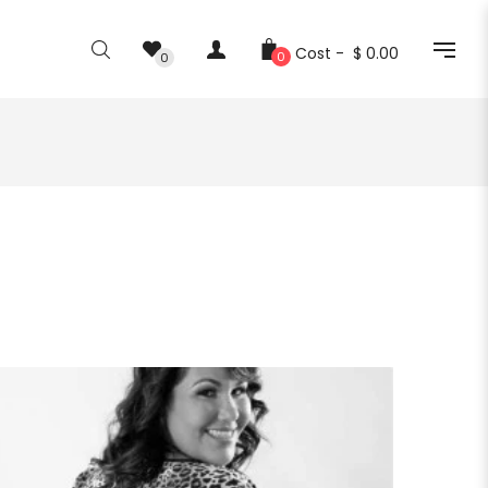
Cost -
$ 0.00
0
0