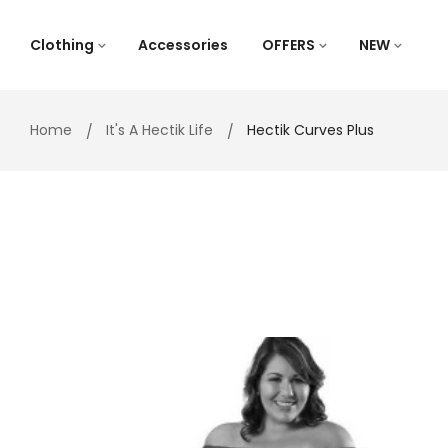
Skip
to
Clothing
Accessories
OFFERS
NEW
content
Home
It's A Hectik Life
Hectik Curves Plus